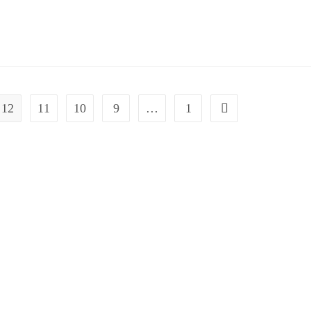
12
11
10
9
…
1
Go to the previous page