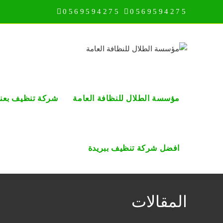
Ski
0569594275
0569594275
t
conten
مؤسسة الطلال للنظافة العامة
شركة تنظيف بعني
افضل شركة تنظيف ببريدة
المقالات