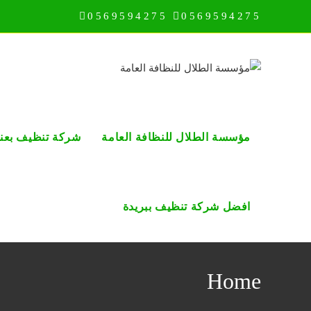
Ski
0569594275
0569594275
t
conten
مؤسسة الطلال للنظافة العامة
شركة تنظيف بعني
افضل شركة تنظيف ببريدة
Home