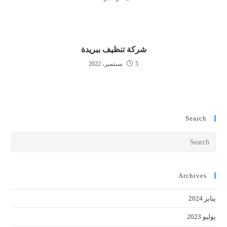
شركة تنظيف ببريدة
5 سبتمبر، 2022
Search
Press
cape
to
close
Archives
the
يناير 2024
earch
anel.
يوليو 2023