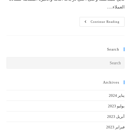
العملاء.…
غسيل
Continue Reading
سجاد
وكنب
Search
Press
cape
to
close
Archives
the
يناير 2024
earch
anel.
يوليو 2023
أبريل 2023
فبراير 2023