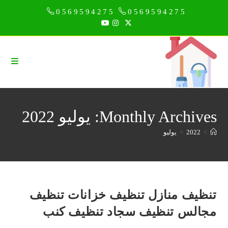
Ski
0569594275
0569594275
t
conten
Monthly Archives: يوليو 2022
>
2022
>
يوليو
تنظيف منازل تنظيف خزانات تنظيف
مجالس تنظيف سجاد تنظيف كنب