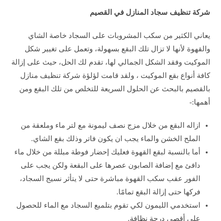
شركة تنظيف سجاد المنازل في القصيم
يعاني الكثير من سكب المشروبات على السجاد خاصة الشاي
والقهوة لأنها لا تزال تلك البقع بسهولة، وتعمل على تغيير شكل
الموكيت وفقد الشكل الجمالي لها، تقدم لك الحل، حيث على إزالة
كافة أنواع بقع الموكيت ، ولقد قامت لؤلؤة شركة تنظيف منازل
بالقصيم بالبحث عن الحلول السريعة للتخلص من تلك البقع ومن
أهمها:-
ازاله البقع من خلال مزج نصف ليمونة مع لتر ماء وملعقة من
الملح الخشن والماء يجب ان يكون فاتر وذلك بقع الشاي.
أما بالنسبة لبقع القهوة فعليك إحضار فوطة مبللة من خلال ماء
دافئ مع إضافة الصابون عصرها على البقعة ولكن يجب على
الفور عقب سكب القهوة مباشرة حتى لا يتأثر نسيج السجاد،
فركها حتى إزالة البقع تمامًا.
استخدمي الليمون لكي تقوم بتلميع السجاد مع الماء للحصول
على أقصى درجة نظافة.